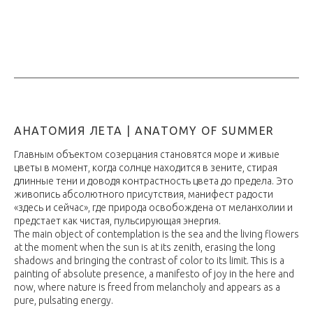
АНАТОМИЯ ЛЕТА | ANATOMY OF SUMMER
Главным объектом созерцания становятся море и живые
цветы в момент, когда солнце находится в зените, стирая
длинные тени и доводя контрастность цвета до предела. Это
живопись абсолютного присутствия, манифест радости
«здесь и сейчас», где природа освобождена от меланхолии и
предстает как чистая, пульсирующая энергия.
The main object of contemplation is the sea and the living flowers
at the moment when the sun is at its zenith, erasing the long
shadows and bringing the contrast of color to its limit. This is a
painting of absolute presence, a manifesto of joy in the here and
now, where nature is freed from melancholy and appears as a
pure, pulsating energy.